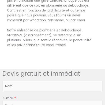
prix en affichant une grille tarifaire. Chaque cas est
différent que ce soit en plomberie ou débouchage.
Car c’est en fonction de la difficulté et du temps
passé que nous pouvons vous fournir un devis
immédiat par Whatsapp, téléphone, ou par email.
Notre entreprise de plomberie et débouchage
VIROINVAL (assainissement), se différencie sur
plusieurs piliers, que sont la réactivité, la ponctualité
et les prix défiant toute concurrence.
Devis gratuit et immédiat
N
o
m
*
E-mail
*