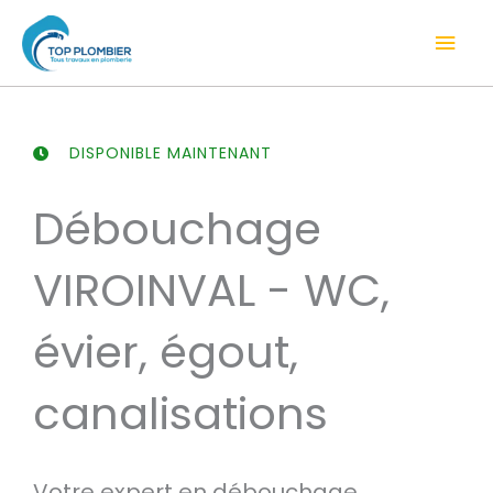
Aller
Men
au
contenu
prin
DISPONIBLE MAINTENANT
Débouchage
VIROINVAL - WC,
évier, égout,
canalisations
Votre expert en débouchage