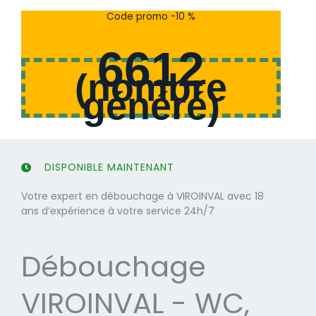
s
s
Code promo -10 %
u
u
r
r
6612
5
5
(
nombre
généré
)
DISPONIBLE MAINTENANT
Votre expert en débouchage à VIROINVAL avec 18
ans d’expérience à votre service 24h/7
Débouchage
VIROINVAL - WC,