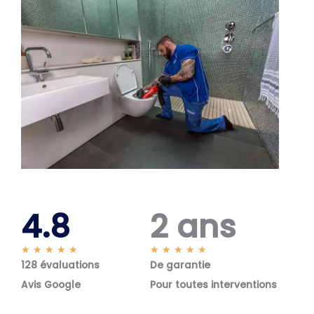
4.8
2 ans
N
N
★
★
★
★
★
★
★
★
★
★
128 évaluations
o
De garantie
o
t
t
Avis Google
Pour toutes interventions
é
é
5
5